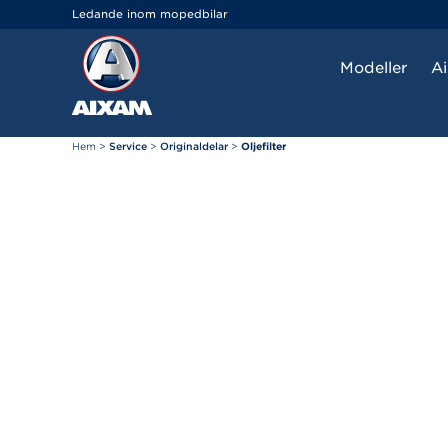
Cookie- hanteringspanel
Ledande inom mopedbilar
Modeller
A
Hem
>
Service
>
Originaldelar
>
Oljefilter