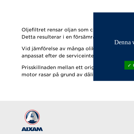
Oljefiltret rensar oljan som cirkulerar genom
Detta resulterar i en försämrad smörjning o
Denna w
Vid jämförelse av många olika filter visar det s
anpassat efter de serviceintervaller AIXAM ha
O
Prisskillnaden mellan ett originalfilter och 
motor rasar på grund av dålig smörjning, kan 