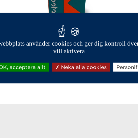
 motorn. Om filter inte byts ut regelbundet kan föroren
ch motorns hållbarhet påverkas markant.
ebbplats använder cookies och ger dig kontroll öve
ig att original oljefiltret har en längre livstid än andr
vill aktivera
r specificerat.
K, acceptera allt
Neka alla cookies
Personif
ett piratfilter är endast några kronor. En kontrast är 
reparationen uppgå till flera tiotusentals kronor.