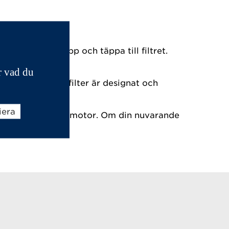
ingar byggas upp och täppa till filtret.
r vad du
a filter. Originalfilter är designat och
iera
räkningen för en ny motor. Om din nuvarande