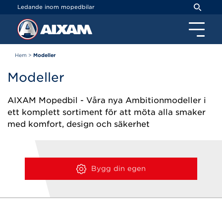
Cookie- hanteringspanel
Ledande inom mopedbilar
Hem
>
Modeller
Modeller
AIXAM Mopedbil - Våra nya Ambitionmodeller i
ett komplett sortiment för att möta alla smaker
med komfort, design och säkerhet
Bygg din egen