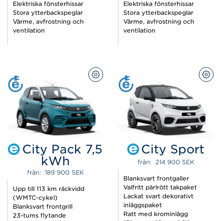
Elektriska fönsterhissar
Elektriska fönsterhissar
Stora ytterbackspeglar
Stora ytterbackspeglar
Värme, avfrostning och
Värme, avfrostning och
ventilation
ventilation
KONFIGURERA
KON
City Pack 7,5
City Sport
kWh
från:  
214 900 
SEK
från:  
189 900 
SEK
Blanksvart frontgaller
Valfritt pärlrött takpaket
Upp till 113 km räckvidd
Lackat svart dekorativt
(WMTC-cykel)
inläggspaket
Blanksvart frontgrill
Ratt med krominlägg
23-tums flytande