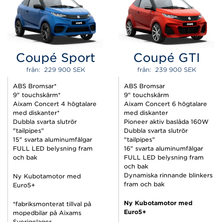
Coupé Sport
Coupé GTI
från:  
229 900 
SEK
från:  
239 900 
SEK
ABS Bromsar*
ABS Bromsar
9" touchskärm*
9" touchskärm
Aixam Concert 4 högtalare
Aixam Concert 6 högtalare
med diskanter*
med diskanter
Dubbla svarta slutrör
Pioneer aktiv baslåda 160W
"tailpipes"
Dubbla svarta slutrör
15" svarta aluminumfälgar
"tailpipes"
FULL LED belysning fram
16" svarta aluminumfälgar
och bak
FULL LED belysning fram
och bak
Dynamiska rinnande blinkers
Ny Kubotamotor med
fram och bak
Euro5+
Ny Kubotamotor med
*fabriksmonterat tillval på
Euro5+
mopedbilar på Aixams
Sverigelager