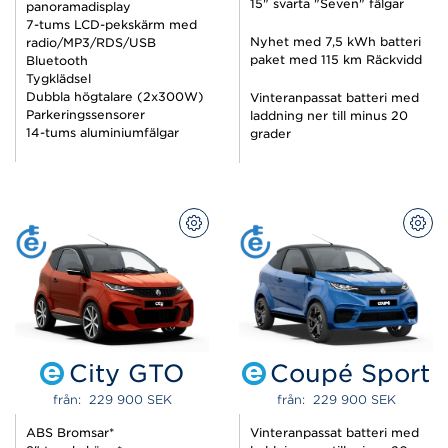
15" svarta "Seven" fälgar
panoramadisplay
7-tums LCD-pekskärm med
Nyhet med 7,5 kWh batteri
radio/MP3/RDS/USB
paket med 115 km Räckvidd
Bluetooth
Tygklädsel
Dubbla högtalare (2x300W)
Vinteranpassat batteri med
Parkeringssensorer
laddning ner till minus 20
14-tums aluminiumfälgar
grader
KONFIGURERA
KON
City GTO
Coupé Sport
från:  
229 900 
SEK
från:  
229 900 
SEK
ABS Bromsar*
Vinteranpassat batteri med