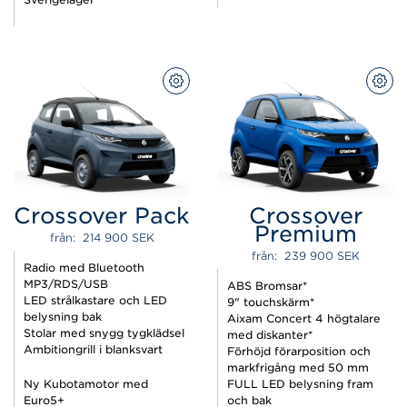
KONFIGURERA
KON
Crossover Pack
Crossover
Premium
från:  
214 900 
SEK
från:  
239 900 
SEK
Radio med Bluetooth
MP3/RDS/USB
ABS Bromsar*
LED strålkastare och LED
9" touchskärm*
belysning bak
Aixam Concert 4 högtalare
Stolar med snygg tygklädsel
med diskanter*
Ambitiongrill i blanksvart
Förhöjd förarposition och
markfrigång med 50 mm
Ny Kubotamotor med
FULL LED belysning fram
Euro5+
och bak