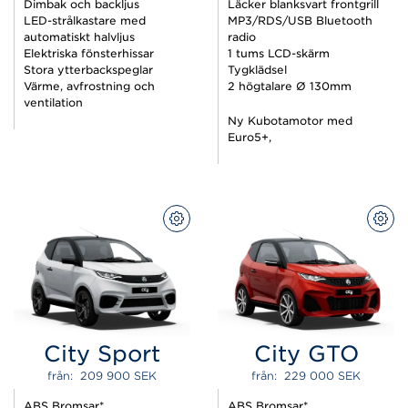
Dimbak och backljus
Läcker blanksvart frontgrill
LED-strålkastare med
MP3/RDS/USB Bluetooth
automatiskt halvljus
radio
Elektriska fönsterhissar
1 tums LCD-skärm
Stora ytterbackspeglar
Tygklädsel
Värme, avfrostning och
2 högtalare Ø 130mm
ventilation
Ny Kubotamotor med
Euro5+,
KONFIGURERA
KON
City Sport
City GTO
från:  
209 900 
SEK
från:  
229 000 
SEK
ABS Bromsar*
ABS Bromsar*