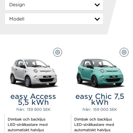
KONFIGURERA
KON
easy Access
easy Chic 7,5
5,5 kWh
kWh
från:  
139 900 
SEK
från:  
159 000 
SEK
Dimbak och backljus
Dimbak och backljus
LED-strålkastare med
LED-strålkastare med
automatiskt halvljus
automatiskt halvljus