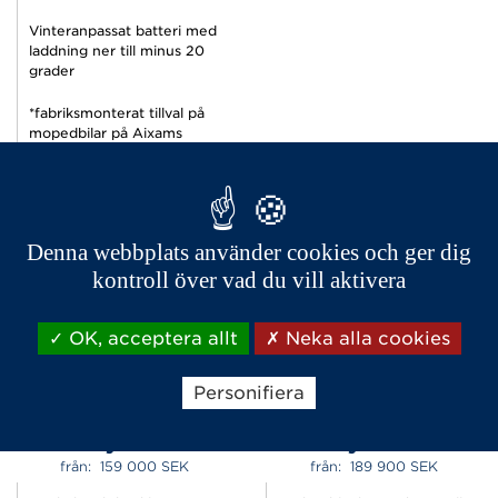
Vinteranpassat batteri med
laddning ner till minus 20
grader
*fabriksmonterat tillval på
mopedbilar på Aixams
Sverigelager
Denna webbplats använder cookies och ger dig
KONFIGURERA
KON
kontroll över vad du vill aktivera
OK, acceptera allt
Neka alla cookies
Personifiera
easy Chic
City Pack
från:  
159 000 
SEK
från:  
189 900 
SEK