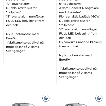
10" touchskärm*
9" touchskärm*
Dubbla svarta slutrör
Aixam Concert 6 högtalare
"tailpipes"
med diskanter*
15" svarta aluminumfälgar
Pioneer aktiv baslåda 160W*
FULL LED belysning fram
Dubbla svarta slutrör
och bak
"tailpipes"
16" svarta aluminumfälgar
FULL LED belysning fram
Ny Kubotamotor med
och bak
Euro5+
Dynamiska rinnande blinkers
*fabriksmonterat tillval på
fram och bak
mopedbilar på Aixams
Sverigelager
Ny Kubotamotor med
Euro5+
*fabriksmonterat tillval på
mopedbilar på Aixams
Sverigelager
KONFIGURERA
KON