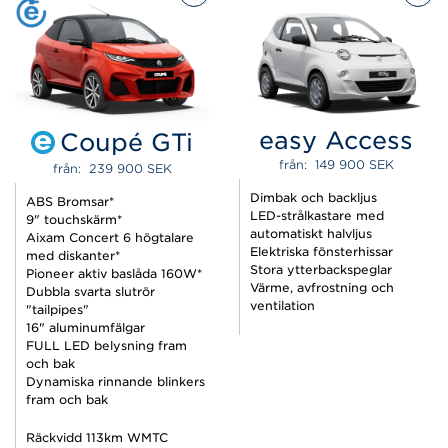
easy Access
Coupé GTi
från:  
149 900 
SEK
från:  
239 900 
SEK
Dimbak och backljus
ABS Bromsar*
LED-strålkastare med
9" touchskärm*
automatiskt halvljus
Aixam Concert 6 högtalare
Elektriska fönsterhissar
med diskanter*
Stora ytterbackspeglar
Pioneer aktiv baslåda 160W*
Värme, avfrostning och
Dubbla svarta slutrör
ventilation
"tailpipes"
16" aluminumfälgar
FULL LED belysning fram
och bak
Dynamiska rinnande blinkers
fram och bak
Räckvidd 113km WMTC