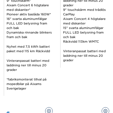
9" touchskärm*
laddning ner till minus 20
Aixam Concert 6 högtalare
grader
med diskanter*
9" touchskärm med trådlös
Pioneer aktiv baslåda 160W*
CarPlay
16" svarta aluminumfälgar
Aixam Concert 4 högtalare
FULL LED belysning fram
med diskanter
och bak
15" svarta aluminumfälgar
Dynamiska rinnande blinkers
FULL LED belysning fram
fram och bak
och bak
Räckvidd 113km WMTC
Nyhet med 7,5 kWh batteri
paket med 115 km Räckvidd
Vinteranpassat batteri med
laddning ner till minus 20
grader
Vinteranpassat batteri med
laddning ner till minus 20
grader
*fabriksmonterat tillval på
mopedbilar på Aixams
Sverigelager
KONFIGURERA
KON