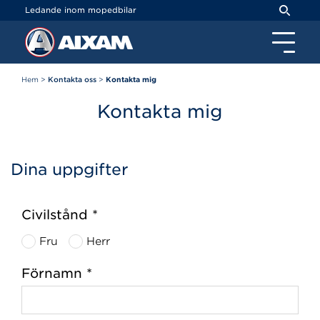
Cookie- hanteringspanel
Ledande inom mopedbilar
Hem
>
Kontakta oss
>
Kontakta mig
Kontakta mig
Dina uppgifter
Civilstånd *
Fru
Herr
Förnamn *