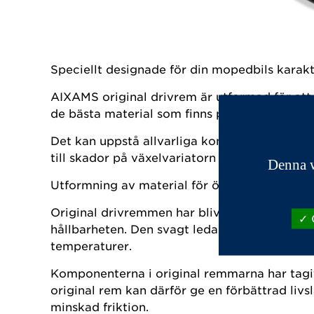
Speciellt designade för din mopedbils karakt
AIXAMS original drivrem är utformad för att 
de bästa material som finns på marknaden, fö
Det kan uppstå allvarliga konsekvenser om dr
till skador på växelvariatorn och andra vitala
Denna w
Utformning av material för ökad livslängd.
Original drivremmen har blivit utsatt för omf
O
hållbarheten. Den svagt ledande kanten hos 
temperaturer.
Komponenterna i original remmarna har tagits
original rem kan därför ge en förbättrad liv
minskad friktion.