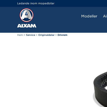
Cookie- hanteringspanel
Ledande inom mopedbilar
Modeller
A
Hem
>
Service
>
Originaldelar
>
Drivrem