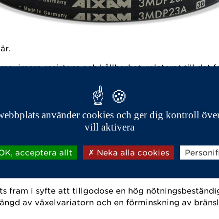
är.
maximera resistans och hållbarhet, relaterat till det
r att konsekvent garantera en lång hållbarhet.
ivremmens kvalité inte lever upp till originaldelens 
 delar.
ebbplats använder cookies och ger dig kontroll öve
vill aktivera
attande tester, samt är materialets längd och bredd sp
K, acceptera allt
Neka alla cookies
Personif
remmen, i kombination med en liten remskiva ger bra 
 fram i syfte att tillgodose en hög nötningsbeständi
slängd av växelvariatorn och en förminskning av bräns