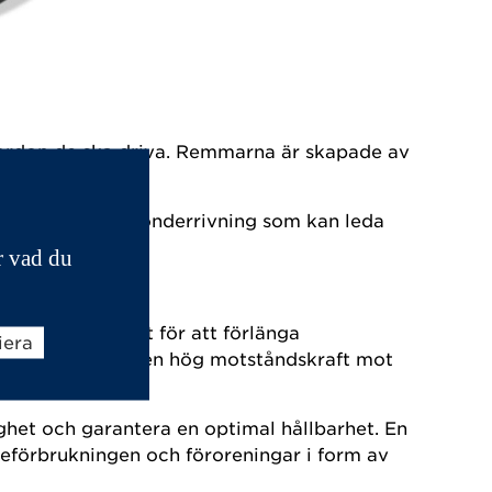
 fordon de ska driva. Remmarna är skapade av
kvalité, så som sönderrivning som kan leda
r vad du
eciellt anpassat för att förlänga
iera
flexibilitet och en hög motståndskraft mot
ghet och garantera en optimal hållbarhet. En
leförbrukningen och föroreningar i form av