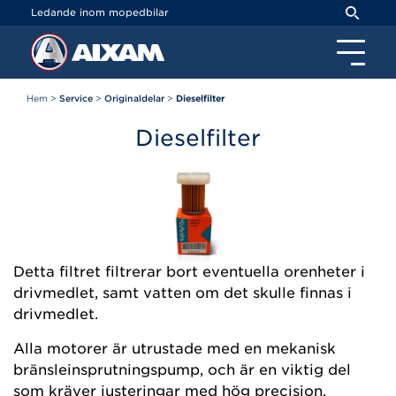
Cookie- hanteringspanel
Ledande inom mopedbilar
Hem
>
Service
>
Originaldelar
>
Dieselfilter
Dieselfilter
Detta filtret filtrerar bort eventuella orenheter i
drivmedlet, samt vatten om det skulle finnas i
drivmedlet.
Alla motorer är utrustade med en mekanisk
bränsleinsprutningspump, och är en viktig del
som kräver justeringar med hög precision.