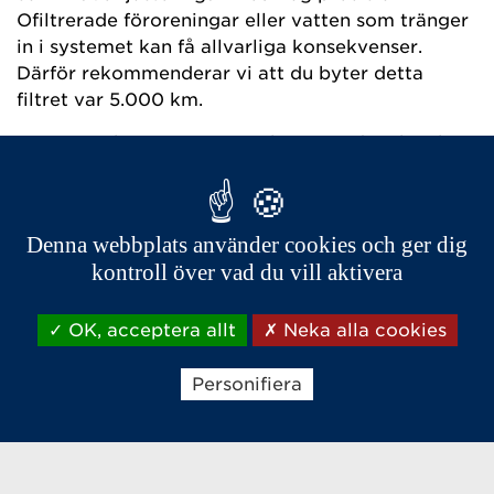
Ofiltrerade föroreningar eller vatten som tränger
in i systemet kan få allvarliga konsekvenser.
Därför rekommenderar vi att du byter detta
filtret var 5.000 km.
Dessutom bör en AIXAM auktoriserad mekaniker
utföra bytet, då arbetet kräver noggrann
mekanisk kunskap. Det handlar om en reservdel
som är avgörande för din motors hälsa.
Denna webbplats använder cookies och ger dig
kontroll över vad du vill aktivera
OK, acceptera allt
Neka alla cookies
Personifiera