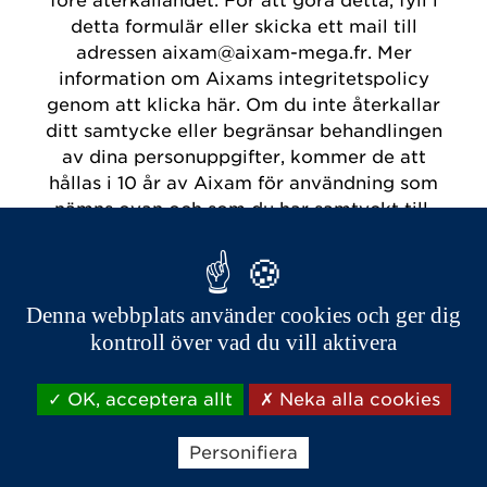
före återkallandet. För att göra detta, fyll i
detta formulär eller skicka ett mail till
adressen aixam@aixam-mega.fr. Mer
information om Aixams integritetspolicy
genom att klicka här. Om du inte återkallar
ditt samtycke eller begränsar behandlingen
av dina personuppgifter, kommer de att
hållas i 10 år av Aixam för användning som
nämns ovan och som du har samtyckt till.
Sekretesspolicy för Aixam-återförsäljare,
som är oberoende av Aixam, kan skilja sig
från vår. De är ensamma ansvariga för deras
Denna webbplats använder cookies och ger dig
politik och praxis inom detta område.
kontroll över vad du vill aktivera
För mer information kontakta din lokala
återförsäljare direkt.
OK, acceptera allt
Neka alla cookies
Personifiera