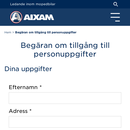
Cookie- hanteringspanel
Ledande inom mopedbilar
Hem
>
Begäran om tillgång till personuppgifter
Begäran om tillgång till
personuppgifter
Dina uppgifter
Efternamn *
Adress *