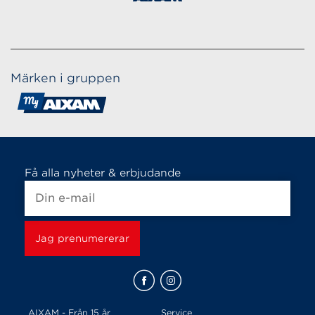
Märken i gruppen
Få alla nyheter & erbjudande
AIXAM - Från 15 år
Service