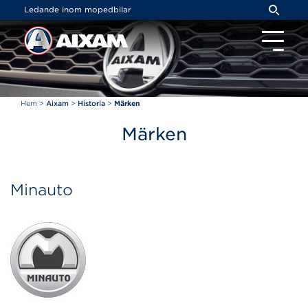
Cookie- hanteringspanel
Ledande inom mopedbilar
Hem
>
Aixam
>
Historia
>
Märken
Märken
Minauto