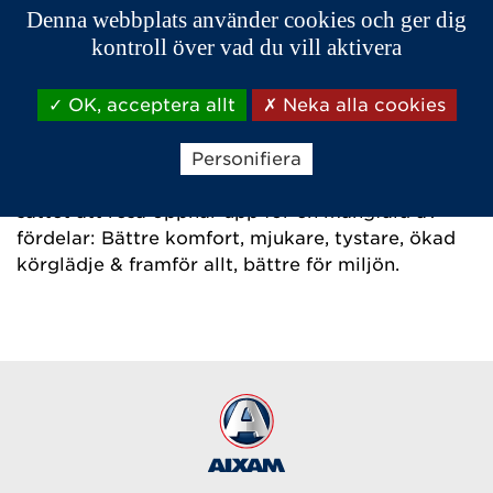
Denna webbplats använder cookies och ger dig
kontroll över vad du vill aktivera
OK, acceptera allt
Neka alla cookies
AIXAM lanserar sin 100% elektriska serie av
mopedbilar under namnet eAIXAM. AIXAM's
Personifiera
elektriska lösning för rörlighet är unikt, en form
för rörlighet med ett speciellt tankesätt. Det nya
sättet att resa öppnar upp för en mångfald av
fördelar: Bättre komfort, mjukare, tystare, ökad
körglädje & framför allt, bättre för miljön.