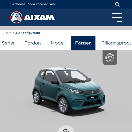
Cookie- hanteringspanel
Ledande inom mopedbilar
Hem
>
3D konfigurator
3D konfigurator
Serier
Fordon
Modell
Färger
Tilläggsprodu